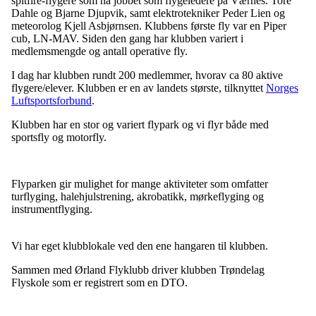
spitfire-flygere som nå jobbet som flygeledere på Værnes. Tore
Dahle og Bjarne Djupvik, samt elektrotekniker Peder Lien og
meteorolog Kjell Asbjørnsen. Klubbens første fly var en Piper
cub, LN-MAV. Siden den gang har klubben variert i
medlemsmengde og antall operative fly.
I dag har klubben rundt 200 medlemmer, hvorav ca 80 aktive
flygere/elever. Klubben er en av landets største, tilknyttet
Norges
Luftsportsforbund
.
Klubben har en stor og variert flypark og vi flyr både med
sportsfly og motorfly.
Flyparken gir mulighet for mange aktiviteter som omfatter
turflyging, halehjulstrening, akrobatikk, mørkeflyging og
instrumentflyging.
Vi har eget klubblokale ved den ene hangaren til klubben.
Sammen med Ørland Flyklubb driver klubben Trøndelag
Flyskole som er registrert som en DTO.