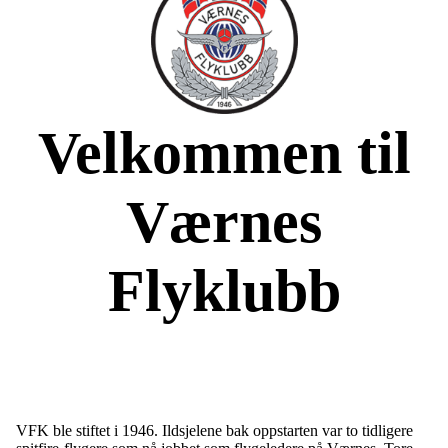
Velkommen til
Værnes
Flyklubb
VFK ble stiftet i 1946. Ildsjelene bak oppstarten var to tidligere