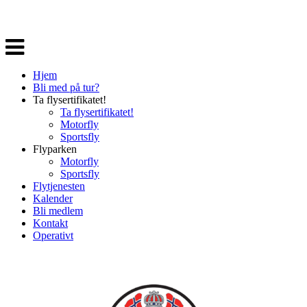
Veksle
navigasjon
Hjem
Bli med på tur?
Ta flysertifikatet!
Ta flysertifikatet!
Motorfly
Sportsfly
Flyparken
Motorfly
Sportsfly
Flytjenesten
Kalender
Bli medlem
Kontakt
Operativt