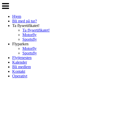
Veksle
navigasjon
Hjem
Bli med på tur?
Ta flysertifikatet!
Ta flysertifikatet!
Motorfly
Sportsfly
Flyparken
Motorfly
Sportsfly
Flytjenesten
Kalender
Bli medlem
Kontakt
Operativt