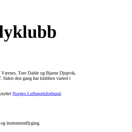
lyklubb
e på Værnes. Tore Dahle og Bjarne Djupvik,
 Siden den gang har klubben variert i
knyttet
Norges Luftsportsforbund
.
 og instrumentflyging.