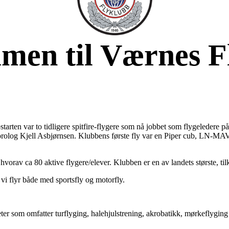
men til Værnes F
pstarten var to tidligere spitfire-flygere som nå jobbet som flygeleder
rolog Kjell Asbjørnsen. Klubbens første fly var en Piper cub, LN-MAV.
orav ca 80 aktive flygere/elever. Klubben er en av landets største, til
 vi flyr både med sportsfly og motorfly.
ter som omfatter turflyging, halehjulstrening, akrobatikk, mørkeflyging