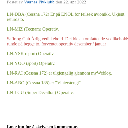
Postet av
Værnes Flyklubb
den
22. apr 2022
LN-DBA (Cessna 172) Er på ENOL for feilsøk avionikk. Ukjent
returdato.
LN-MIZ (Tecnam) Operativ.
Safir og Cub Årlig vedlikehold. Det ble en omfattende vedlikehold
runde på begge to, forventet operativ desember / januar
LN-YSK (sport) Operativ.
LN-YOO (sport) Operativ.
LN-RAI (Cessna 172) er tilgjengelig gjennom myWeblog.
LN-ABO (Cessna 185) er "Vinterstengt"
LN-LCU (Super Decatlon) Operativ.
Logg inn for å skrive en kommentar.