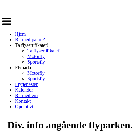
Veksle
navigasjon
Hjem
Bli med på tur?
Ta flysertifikatet!
Ta flysertifikatet!
Motorfly
Sportsfly
Flyparken
Motorfly
Sportsfly
Flytjenesten
Kalender
Bli medlem
Kontakt
Operativt
Div. info angående flyparken.