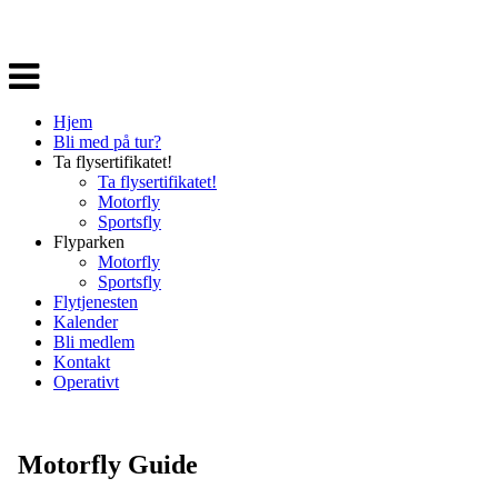
Veksle
navigasjon
Hjem
Bli med på tur?
Ta flysertifikatet!
Ta flysertifikatet!
Motorfly
Sportsfly
Flyparken
Motorfly
Sportsfly
Flytjenesten
Kalender
Bli medlem
Kontakt
Operativt
Motorfly Guide