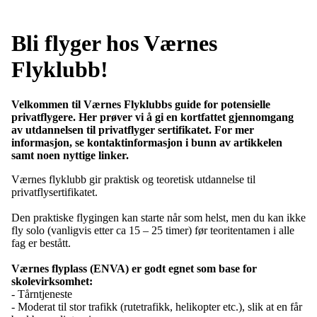
Bli flyger hos Værnes
Flyklubb!
Velkommen til Værnes Flyklubbs guide for potensielle
privatflygere. Her prøver vi å gi en kortfattet gjennomgang
av utdannelsen til privatflyger sertifikatet. For mer
informasjon, se kontaktinformasjon i bunn av artikkelen
samt noen nyttige linker.
Værnes flyklubb gir praktisk og teoretisk utdannelse til
privatflysertifikatet.
Den praktiske flygingen kan starte når som helst, men du kan ikke
fly solo (vanligvis etter ca 15 – 25 timer) før teoritentamen i alle
fag er bestått.
Værnes flyplass (ENVA) er godt egnet som base for
skolevirksomhet:
- Tårntjeneste
- Moderat til stor trafikk (rutetrafikk, helikopter etc.), slik at en får