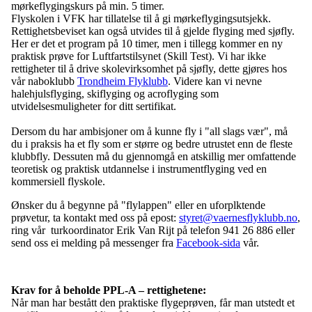
mørkeflygingskurs på min. 5 timer.
Flyskolen i VFK har tillatelse til å gi mørkeflygingsutsjekk.
Rettighetsbeviset kan også utvides til å gjelde flyging med sjøfly.
Her er det et program på 10 timer, men i tillegg kommer en ny
praktisk prøve for Luftfartstilsynet (Skill Test). Vi har ikke
rettigheter til å drive skolevirksomhet på sjøfly, dette gjøres hos
vår naboklubb
Trondheim Flyklubb
. Videre kan vi nevne
halehjulsflyging, skiflyging og acroflyging som
utvidelsesmuligheter for ditt sertifikat.
Dersom du har ambisjoner om å kunne fly i "all slags vær", må
du i praksis ha et fly som er større og bedre utrustet enn de fleste
klubbfly. Dessuten må du gjennomgå en atskillig mer omfattende
teoretisk og praktisk utdannelse i instrumentflyging ved en
kommersiell flyskole.
Ønsker du å begynne på "flylappen" eller en uforplktende
prøvetur, ta kontakt med oss på epost:
styret@vaernesflyklubb.no
,
ring vår turkoordinator Erik Van Rijt på telefon 941 26 886 eller
send oss ei melding på messenger fra
Facebook-sida
vår.
Krav for å beholde PPL-A – rettighetene:
Når man har bestått den praktiske flygeprøven, får man utstedt et