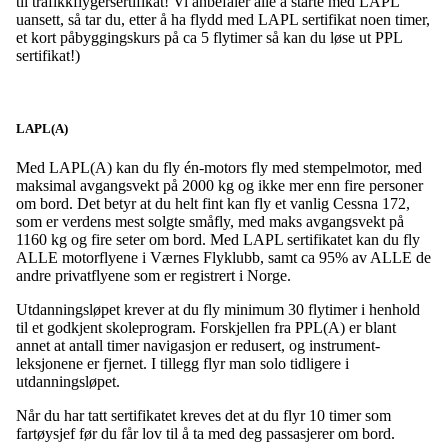
til trafikkflygersertifikat! Vi anbefaler alle å starte med LAPL
uansett, så tar du, etter å ha flydd med LAPL sertifikat noen timer,
et kort påbyggingskurs på ca 5 flytimer så kan du løse ut PPL
sertifikat!)
LAPL(A)
Med LAPL(A) kan du fly én-motors fly med stempelmotor, med
maksimal avgangsvekt på 2000 kg og ikke mer enn fire personer
om bord. Det betyr at du helt fint kan fly et vanlig Cessna 172,
som er verdens mest solgte småfly, med maks avgangsvekt på
1160 kg og fire seter om bord. Med LAPL sertifikatet kan du fly
ALLE motorflyene i Værnes Flyklubb, samt ca 95% av ALLE de
andre privatflyene som er registrert i Norge.
Utdanningsløpet krever at du fly minimum 30 flytimer i henhold
til et godkjent skoleprogram. Forskjellen fra PPL(A) er blant
annet at antall timer navigasjon er redusert, og instrument-
leksjonene er fjernet. I tillegg flyr man solo tidligere i
utdanningsløpet.
Når du har tatt sertifikatet kreves det at du flyr 10 timer som
fartøysjef før du får lov til å ta med deg passasjerer om bord.