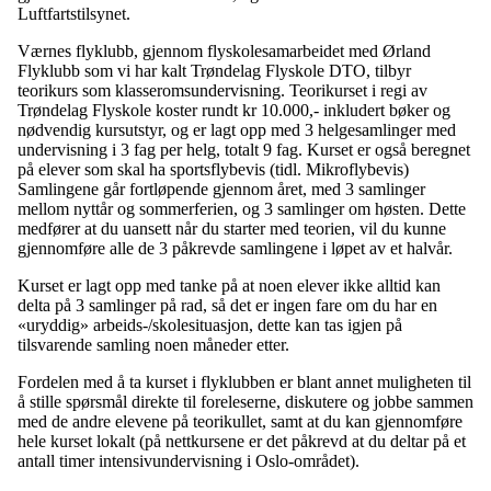
Luftfartstilsynet.
Værnes flyklubb, gjennom flyskolesamarbeidet med Ørland
Flyklubb som vi har kalt Trøndelag Flyskole DTO, tilbyr
teorikurs som klasseromsundervisning.
Teorikurset i regi av
Trøndelag Flyskole koster rundt kr 10.000,- inkludert bøker og
nødvendig kursutstyr, og er lagt opp med 3 helgesamlinger med
undervisning i 3 fag per helg, totalt 9 fag. Kurset er også beregnet
på elever som skal ha sportsflybevis (tidl. Mikroflybevis)
Samlingene går fortløpende gjennom året, med 3 samlinger
mellom nyttår og sommerferien, og 3 samlinger om høsten. Dette
medfører at du uansett når du starter med teorien, vil du kunne
gjennomføre alle de 3 påkrevde samlingene i løpet av et halvår.
Kurset er lagt opp med tanke på at noen elever ikke alltid kan
delta på 3 samlinger på rad, så det er ingen fare om du har en
«uryddig» arbeids-/skolesituasjon, dette kan tas igjen på
tilsvarende samling noen måneder etter.
Fordelen med å ta kurset i flyklubben er blant annet muligheten til
å stille spørsmål direkte til foreleserne, diskutere og jobbe sammen
med de andre elevene på teorikullet, samt at du kan gjennomføre
hele kurset lokalt (på nettkursene er det påkrevd at du deltar på et
antall timer intensivundervisning i Oslo-området).