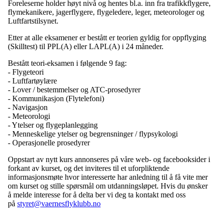
Foreleserne holder høyt nivå og hentes bl.a. inn fra trafikkflygere,
flymekanikere, jagerflygere, flygeledere, leger, meteorologer og
Luftfartstilsynet.
Etter at alle eksamener er bestått er teorien gyldig for oppflyging
(Skilltest) til PPL(A) eller LAPL(A) i 24 måneder.
Bestått teori-eksamen i følgende 9 fag:
- Flygeteori
- Luftfartøylære
- Lover / bestemmelser og ATC-prosedyrer
- Kommunikasjon (Flytelefoni)
- Navigasjon
- Meteorologi
- Ytelser og flygeplanlegging
- Menneskelige ytelser og begrensninger / flypsykologi
- Operasjonelle prosedyrer
Oppstart av nytt kurs annonseres på våre web- og facebooksider i
forkant av kurset, og det inviteres til et uforpliktende
informasjonsmøte hvor interesserte har anledning til å få vite mer
om kurset og stille spørsmål om utdanningsløpet. Hvis du ønsker
å melde interesse for å delta ber vi deg ta kontakt med oss
på
styret@vaernesflyklubb.no