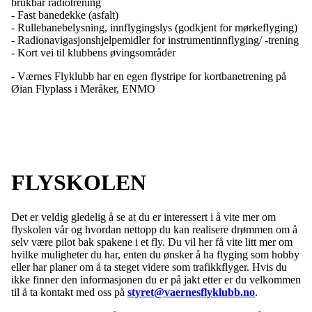
brukbar radiotrening
- Fast banedekke (asfalt)
- Rullebanebelysning, innflygingslys (godkjent for mørkeflyging)
- Radionavigasjonshjelpemidler for instrumentinnflyging/ -trening
- Kort vei til klubbens øvingsområder
- Værnes Flyklubb har en egen flystripe for kortbanetrening på
Øian Flyplass i Meråker, ENMO
FLYSKOLEN
Det er veldig gledelig å se at du er interessert i å vite mer om
flyskolen vår og hvordan nettopp du kan realisere drømmen om å
selv være pilot bak spakene i et fly. Du vil her få vite litt mer om
hvilke muligheter du har, enten du ønsker å ha flyging som hobby
eller har planer om å ta steget videre som trafikkflyger. Hvis du
ikke finner den informasjonen du er på jakt etter er du velkommen
til å ta kontakt med oss på
styret@vaernesflyklubb.no
.