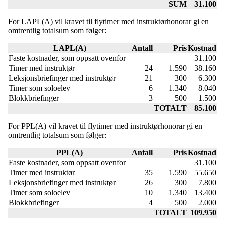
SUM
31.100
For LAPL(A) vil kravet til flytimer med instruktørhonorar gi en
omtrentlig totalsum som følger:
LAPL(A)
Antall
Pris
Kostnad
Faste kostnader, som oppsatt ovenfor
31.100
Timer med instruktør
24
1.590
38.160
Leksjonsbriefinger med instruktør
21
300
6.300
Timer som soloelev
6
1.340
8.040
Blokkbriefinger
3
500
1.500
TOTALT
85.100
For PPL(A) vil kravet til flytimer med instruktørhonorar gi en
omtrentlig totalsum som følger:
PPL(A)
Antall
Pris
Kostnad
Faste kostnader, som oppsatt ovenfor
31.100
Timer med instruktør
35
1.590
55.650
Leksjonsbriefinger med instruktør
26
300
7.800
Timer som soloelev
10
1.340
13.400
Blokkbriefinger
4
500
2.000
TOTALT
109.950