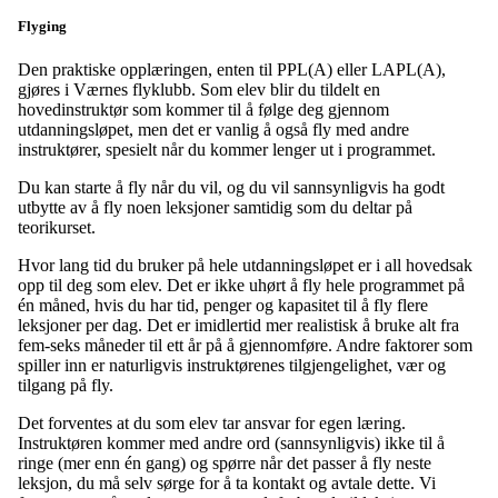
Flyging
Den praktiske opplæringen, enten til PPL(A) eller LAPL(A),
gjøres i Værnes flyklubb. Som elev blir du tildelt en
hovedinstruktør som kommer til å følge deg gjennom
utdanningsløpet, men det er vanlig å også fly med andre
instruktører, spesielt når du kommer lenger ut i programmet.
Du kan starte å fly når du vil, og du vil sannsynligvis ha godt
utbytte av å fly noen leksjoner samtidig som du deltar på
teorikurset.
Hvor lang tid du bruker på hele utdanningsløpet er i all hovedsak
opp til deg som elev. Det er ikke uhørt å fly hele programmet på
én måned, hvis du har tid, penger og kapasitet til å fly flere
leksjoner per dag. Det er imidlertid mer realistisk å bruke alt fra
fem-seks måneder til ett år på å gjennomføre. Andre faktorer som
spiller inn er naturligvis instruktørenes tilgjengelighet, vær og
tilgang på fly.
Det forventes at du som elev tar ansvar for egen læring.
Instruktøren kommer med andre ord (sannsynligvis) ikke til å
ringe (mer enn én gang) og spørre når det passer å fly neste
leksjon, du må selv sørge for å ta kontakt og avtale dette. Vi