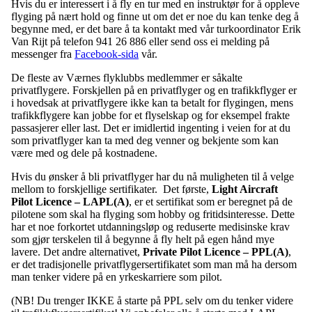
Hvis du er interessert i å fly en tur med en instruktør for å oppleve
flyging på nært hold og finne ut om det er noe du kan tenke deg å
begynne med, er det bare å ta kontakt med vår turkoordinator Erik
Van Rijt på telefon 941 26 886 eller send oss ei melding på
messenger fra
Facebook-sida
vår.
De fleste av Værnes flyklubbs medlemmer er såkalte
privatflygere. Forskjellen på en privatflyger og en trafikkflyger er
i hovedsak at privatflygere ikke kan ta betalt for flygingen, mens
trafikkflygere kan jobbe for et flyselskap og for eksempel frakte
passasjerer eller last. Det er imidlertid ingenting i veien for at du
som privatflyger kan ta med deg venner og bekjente som kan
være med og dele på kostnadene.
Hvis du ønsker å bli privatflyger har du nå muligheten til å velge
mellom to forskjellige sertifikater. Det første,
Light Aircraft
Pilot Licence – LAPL(A)
, er et sertifikat som er beregnet på de
pilotene som skal ha flyging som hobby og fritidsinteresse. Dette
har et noe forkortet utdanningsløp og reduserte medisinske krav
som gjør terskelen til å begynne å fly helt på egen hånd mye
lavere. Det andre alternativet,
Private Pilot Licence – PPL(A)
,
er det tradisjonelle privatflygersertifikatet som man må ha dersom
man tenker videre på en yrkeskarriere som pilot.
(NB! Du trenger IKKE å starte på PPL selv om du tenker videre