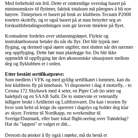
Med forbehold om feil. Dette er omtrentlige overslag basert på
minimumskrav til flytimer, faktisk totalsum må påregnes å bli noe
høyere. Timeprisen er basert på bruk av klubbens Tecnam P2008
toseters skolefly, og er også basert på at man benytter seg av
forskuddsbetalingsordningen som gir laveste timeleie på flyet.
Kostnadene fordeles over utdanningsløpet. Flyleie og
instruktørhonorar betaler du når du flyr. Det blir typisk mer
flyging, og dermed også større utgifter, mot slutten når det nærmer
seg oppflyging. Dette bør man planlegge for. Du blir ikke
oppmeldt til oppflyging før den økonomiske situasjonen mellom
deg og flyklubben er i orden.
Etter bestått sertifikatprøve:
Som medlem i VFK og med gyldig sertifikatet i lommen, kan du
leie klubbens fly på timebasis. Vi disponerer i dag 4 motorfly, - to
Cessna 172 Skyhawk med 4 seter, en Piper Cub (to seter og
halehjul) og en SAAB Safir. De to sistnevnte er veteranfly
tidligere brukt i Artilleriet og Luftforsvaret. Du kan i teorien fly
hvor som helst så lenge du opererer i dagslys og holder deg klar
av skyer. Ferietur til Nordkapp, en weekendtur til
Sverige/Danmark, eller bare lokal flight-seeing over Trøndelag?
Har du "lappen" er valget er ditt...
Dersom du ønsker å fly også i mørke, må du bestå et