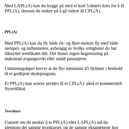
Med LAPL(A) kan du bygge på med et kort 5-timers kurs for å få
PPL(A), dersom du tenker på å gå videre til CPL(A).
PPL(A)
Med PPL(A) kan du fly både én- og flere-motors fly med både
stempel- og turbinmotor, avhengig av hvilke rettigheter du har
tilknyttet sertifikatet ditt. Det finnes ingen begrensning på
maksimal avgangsvekt eller antall passasjerer.
Utdanningsløpet krever at du flyr minimum 45 flytimer i henhold
til et godkjent skoleprogram.
Et PPL(A) kan senere utvides til et CPL(A), altså et kommersielt
flysertifikat.
Teorikurs
Uansett om du ønsker å ta PPL(A) eller LAPL(A) må du
gjennom det samme teorikurset, og de samme eksamenene hos