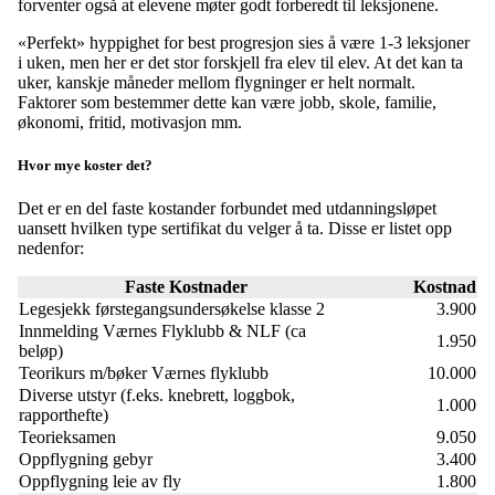
forventer også at elevene møter godt forberedt til leksjonene.
«Perfekt» hyppighet for best progresjon sies å være 1-3 leksjoner
i uken, men her er det stor forskjell fra elev til elev. At det kan ta
uker, kanskje måneder mellom flygninger er helt normalt.
Faktorer som bestemmer dette kan være jobb, skole, familie,
økonomi, fritid, motivasjon mm.
Hvor mye koster det?
Det er en del faste kostander forbundet med utdanningsløpet
uansett hvilken type sertifikat du velger å ta. Disse er listet opp
nedenfor:
Faste Kostnader
Kostnad
Legesjekk førstegangsundersøkelse klasse 2
3.900
Innmelding Værnes Flyklubb & NLF (ca
1.950
beløp)
Teorikurs m/bøker Værnes flyklubb
10.000
Diverse utstyr (f.eks. knebrett, loggbok,
1.000
rapporthefte)
Teorieksamen
9.050
Oppflygning gebyr
3.400
Oppflygning leie av fly
1.800